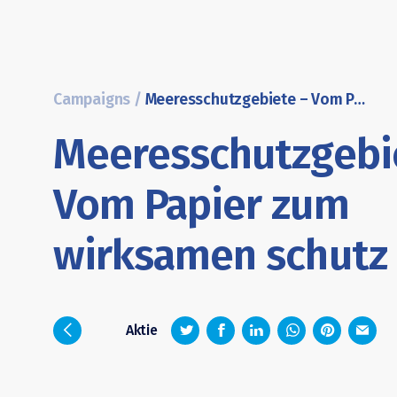
Campaigns
/
Meeresschutzgebiete – Vom Papier zum wirksamen schutz
Meeresschutzgebi
Vom Papier zum
wirksamen schutz
z
1
4
6
i
Aktie