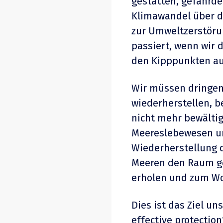
gestatten, gefährd
Klimawandel über de
zur Umweltzerstörun
passiert, wenn wir 
den Kipppunkten au
Wir müssen dringen
wiederherstellen, be
nicht mehr bewälti
Meereslebewesen u
Wiederherstellung d
Meeren den Raum ge
erholen und zum Wo
Dies ist das Ziel un
effective protectio