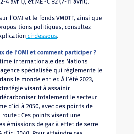
2-4 avril), et MEPC 82 (7-11 avril).
sur l’OMI et le fonds VMDTF, ainsi que
propositions politiques, consultez
plication
ci-dessous
.
ux de l’OMI et comment participer ?
time internationale des Nations
 agence spécialisée qui réglemente le
ans le monde entier. À l’été 2023,
tratégie visant à assainir
décarboniser totalement le secteur
e d’ici à 2050, avec des points de
 route : Ces points visent une
es émissions de gaz à effet de serre
% d’ici 2040. Pour atteindre ces