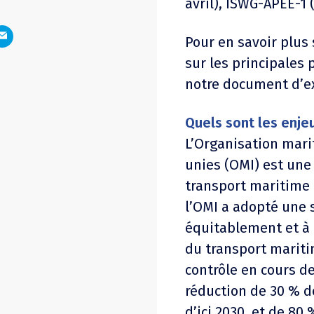
avril), ISWG-APEE-1 (
Pour en savoir plus 
sur les principales 
notre document d’ex
Quels sont les enje
L’Organisation mari
unies (OMI) est une
transport maritime d
l’OMI a adopté une s
équitablement et à 
du transport maritim
contrôle en cours de
réduction de 30 % d
d’ici 2030, et de 80 