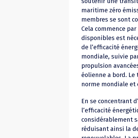
soutenir
une transit
maritime zéro émiss
membres se sont co
Cela commence par u
disponibles est néc
de l’efficacité éner
mondiale, suivie pa
propulsion avancées
éolienne a bord. Le 
norme mondiale et 
En se concentrant d
l’efficacité énergét
considérablement s
réduisant ainsi la 
renouvelables. La p