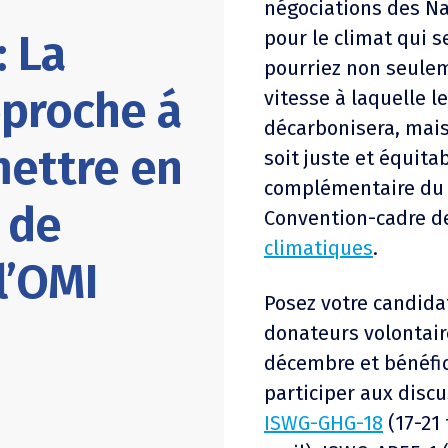
négociations des Na
: La
pour le climat qui s
pourriez non seulem
pproche á
vitesse à laquelle 
décarbonisera, mais 
mettre en
soit juste et équita
complémentaire du 
 de
Convention-cadre 
climatiques
.
l’OMI
Posez votre candida
donateurs volontair
décembre et bénéfic
participer aux disc
ISWG-GHG-18
(17-21 