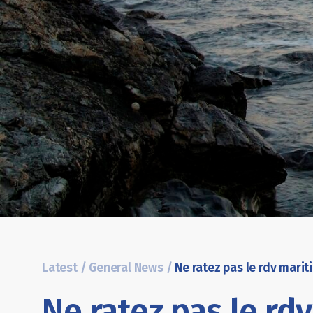
Latest
/
General News
/
Ne ratez pas le rdv