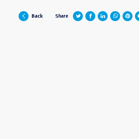
z
1
4
6
i
Back
Share